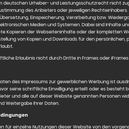
om deutschen Urheber- und Leistungsschutzrecht nicht z
ustimmung des Anbieters oder jeweiligen Rechteinhabers. Di
, Übersetzung, Einspeicherung, Verarbeitung bzw. Wiederga
ktronischen Medien und Systemen. Dabei sind Inhalte und 
te Kopieren der Webseiteninhalte oder der kompletten Web
erstellung von Kopien und Downloads für den persönlichen, 
laubt.
tliche Erlaubnis nicht durch Dritte in Frames oder iFrames
ten des Impressums zur gewerblichen Werbung ist ausdrü
or seine schriftliche Einwilligung erteilt oder es besteht b
eter und alle auf dieser Website genannten Personen wid
d Weitergabe ihrer Daten.
edingungen
 für einzelne Nutzungen dieser Website von den vorgena